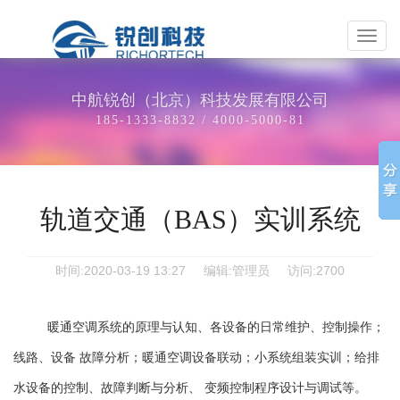
EN
/
CN
中
航
锐
创
中航锐创（北京）科技发展有限公司
（北
185-1333-8832 / 4000-5000-81
京）
科
技
发
轨道交通（BAS）实训系统
展
有
限
时间:2020-03-19 13:27
编辑:管理员
访问:2700
公
司
暖通空调系统的原理与认知、各设备的日常维护、控制操作；
线路、设备
故障分析；暖通空调设备联动；小系统组装实训；给排
水设备的控制、故障判断与分析、
变频控制程序设计与调试等。