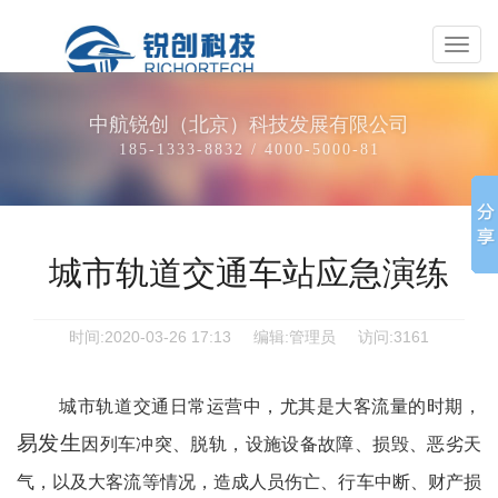
EN
/
CN
中
航
锐
创
中航锐创（北京）科技发展有限公司
（北
185-1333-8832 / 4000-5000-81
京）
科
技
发
城市轨道交通车站应急演练
展
有
限
时间:2020-03-26 17:13
编辑:管理员
访问:3161
公
司
城市轨道交通日常运营中，尤其是大客流量的时期，
易发生
因列车冲突、脱轨，设施设备故障、损毁、恶劣天
气，以及大客流等情况，造成人员伤亡、行车中断、财产损